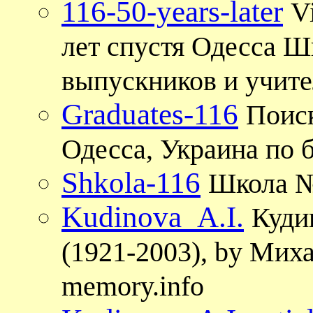
116-50-years-later
V
лет спустя Одесса Шк
выпускников и учит
Graduates-116
Поис
Одесса, Украина по 
Shkola-116
Школа №1
Kudinova_A.I.
Куди
(1921-2003), by Мих
memory.info