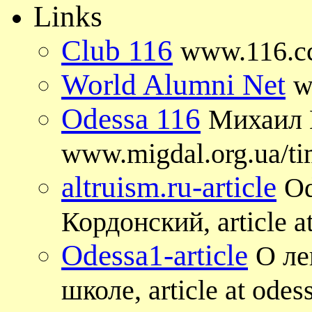
Links
Club 116
www.116.cc.
World Alumni Net
w
Odessa 116
Михаил 
www.migdal.org.ua/ti
altruism.ru-article
Od
Кордонский, article at
Odessa1-article
О ле
школе, article at ode