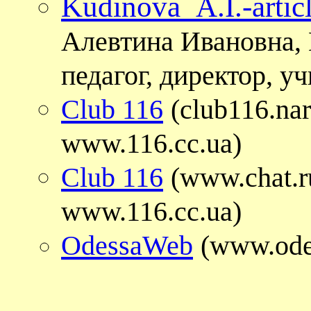
Kudinova_A.I.-artic
Алевтина Ивановна,
педагог, директор, у
Club 116
(club116.nar
www.116.cc.ua)
Club 116
(www.chat.ru
www.116.cc.ua)
OdessaWeb
(www.odes